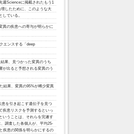
Scienceに掲載されたもう1
急増したために、このような大
としている。
変異の疾患への寄与が明らかに
エンスする「deep
べた結果、見つかった変異のうち
影響が出ると予想される変異のう
べた結果、変異の95%が稀少変異
た時に疾患を引き起こす遺伝子を見つ
て疾患リスクを予測するといっ
ということは、それらを完遂す
、調査した各個人が、平均25-
異と疾患の関係を明らかにするの