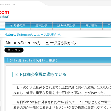
circus.com
報
研究者の声
連載記事
読み物系記事
電子書籍
ア
Nature/Scienceのニュース記事から
＞
Nature/Scienceのニュース記事から
第17回（2012年5月17日更新）
ヒトは稀少変異に満ちている
ヒトのゲノム配列をこれまで以上に詳細に調べた結果、1,000人
存在し、健康に重要な役割を持つ可能性が高いことがわかった。
今日Science誌に発表された2つの論文で、ヒトのほとんどの
変異の方が一般的な変異よりもタンパク質の構造に影響しやすく、