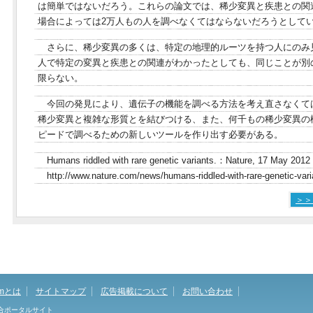
は簡単ではないだろう。これらの論文では、稀少変異と疾患との関
場合によっては2万人もの人を調べなくてはならないだろうとして
さらに、稀少変異の多くは、特定の地理的ルーツを持つ人にのみ
人で特定の変異と疾患との関連がわかったとしても、同じことが別
限らない。
今回の発見により、遺伝子の機能を調べる方法を考え直さなくて
稀少変異と複雑な形質とを結びつける、また、何千もの稀少変異の
ピードで調べるための新しいツールを作り出す必要がある。
Humans riddled with rare genetic variants.：Nature, 17 May 2012
http://www.nature.com/news/humans-riddled-with-rare-genetic-vari
＞＞
omとは
サイトマップ
広告掲載について
お問い合わせ
総合ポータルサイト