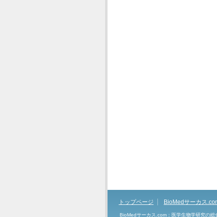
トップページ
BioMedサーカス.c
BioMedサーカス.com：医学生物学研究の