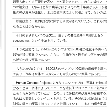
影響も出てくる可能性が高いことが報告された。これらの論文と、先週
つの論文は、1万年ほど前に農業が始まりその数千年後から人口が
量の稀少変異が発生し、まだ自然淘汰により間引かれていないのだ
以前は主に一般的な変異に関する研究がされていたが、これらの
なることは少なかった。
今日発表された2つの論文は、遺伝子の各塩基を100回以上もシーク
sequencing」という手法を用いている。
１つの論文では、2,440人のサンプルで15,585種の遺伝子を調
86%が稀少変異であった。さらに、生物学的・医学的に何らかの
ち95%が稀少変異であった。
もう1つの論文では、14,002人のサンプルで202種の遺伝子を調
であり、74%は全体で1人か2人にしか見られない変異であった。
Human Genome Projectのようなイニシアチブは、変異し
けることや、個体によってユニークな遺伝子プロファイルに基づい
たもくろみを掲げていたが、このように多数の稀少変異が存在する
るのは大変難しいということを示している。先述の1つ目の論文では
31個の独自の変異を持っていると推測している。これらの稀少変