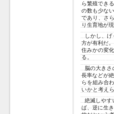
ら繁殖でき
の数も少な
であり、さ
り生育地が
しかし、げ
方が有利だ
住みかの変
る。
脳の大きさ
長率などが
らを組み合
いかと考え
絶滅しやす
ば、逆に生