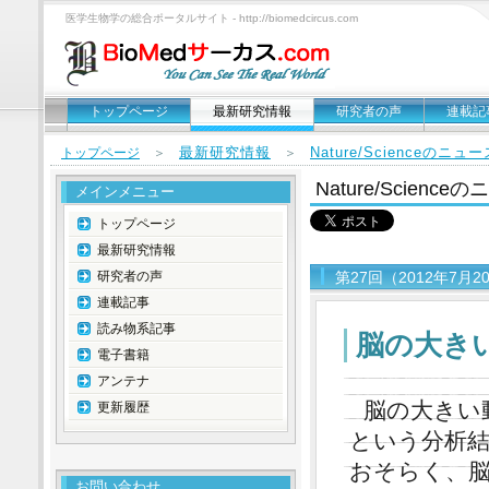
医学生物学の総合ポータルサイト - http://biomedcircus.com
トップページ
最新研究情報
研究者の声
連載記
最新研究情報
Nature/Scienceのニ
トップページ
＞
＞
Nature/Scien
メインメニュー
トップページ
最新研究情報
研究者の声
第27回（2012年7月
連載記事
読み物系記事
脳の大き
電子書籍
アンテナ
脳の大きい
更新履歴
という分析
おそらく、
お問い合わせ