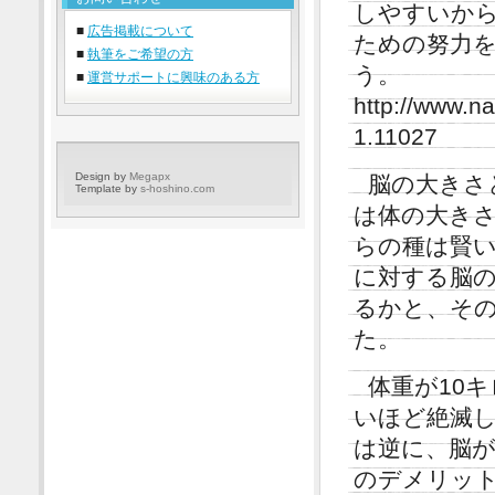
しやすいか
■
広告掲載について
ための努力
■
執筆をご希望の方
う。
■
運営サポートに興味のある方
http://www.n
1.11027
Design by
Megapx
脳の大きさ
Template by
s-hoshino.com
は体の大き
らの種は賢
に対する脳
るかと、そ
た。
体重が10
いほど絶滅し
は逆に、脳
のデメリッ