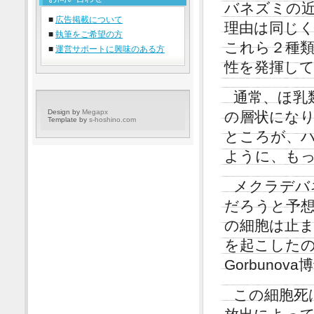
バネズミの
■
広告掲載について
理由は同じ
■
執筆をご希望の方
これら２種
■
運営サポートに興味のある方
性を発揮し
通常、ほ乳
Design by
Megapx
の層状にな
Template by
s-hoshino.com
ところが、
ように、も
メクラデバ
だろうと予
の細胞は止
を起こした
Gorbunova
この細胞死