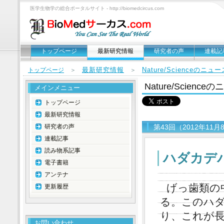
医学生物学の総合ポータルサイト - http://biomedcircus.com
トップページ
最新研究情報
研究者の声
連載記
最新研究情報
Nature/Scienceのニ
トップページ
＞
＞
Nature/Scien
メインメニュー
トップページ
最新研究情報
研究者の声
第43回（2012年11
連載記事
読み物系記事
ハダカデ
電子書籍
アンテナ
げっ歯類の
更新履歴
る。このハ
り、これが
お問い合わせ