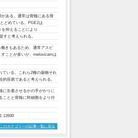
る作用がある。通常は骨髄にある骨
髄内にとどめている。PGE2は
2の働きを抑えることにより
出を促すと考えられる。
する働きもあるため、通常アスピ
ことが多いが、meloxicamは
計画されている。これら2種の薬物それ
比較的容易であると考えられる。
髄に生着させるかの手がかりに
ることと骨髄に幹細胞をより付
-1.12600
このカテゴリーの記事一覧に戻る