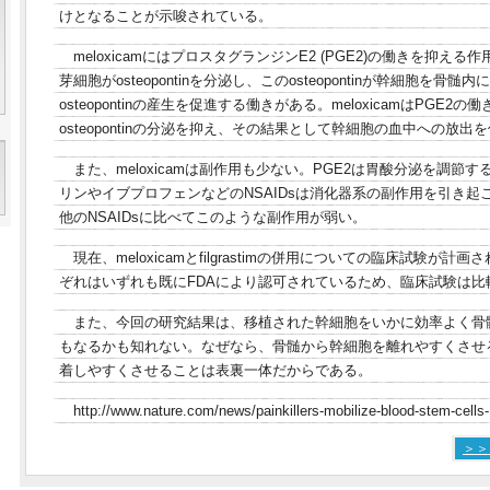
けとなることが示唆されている。
meloxicamにはプロスタグランジンE2 (PGE2)の働きを抑え
芽細胞がosteopontinを分泌し、このosteopontinが幹細胞を骨
osteopontinの産生を促進する働きがある。meloxicamはPGE
osteopontinの分泌を抑え、その結果として幹細胞の血中への放
また、meloxicamは副作用も少ない。PGE2は胃酸分泌を調節
リンやイブプロフェンなどのNSAIDsは消化器系の副作用を引き起こす
他のNSAIDsに比べてこのような副作用が弱い。
現在、meloxicamとfilgrastimの併用についての臨床試験が
ぞれはいずれも既にFDAにより認可されているため、臨床試験は
また、今回の研究結果は、移植された幹細胞をいかに効率よく骨
もなるかも知れない。なぜなら、骨髄から幹細胞を離れやすくさせ
着しやすくさせることは表裏一体だからである。
http://www.nature.com/news/painkillers-mobilize-blood-stem-cells
＞＞