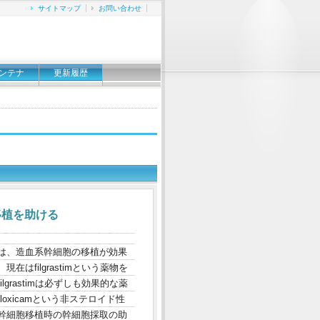
サイトマップ
お問い合わせ
ンテナ
更新履歴
移植を助ける
は、造血系幹細胞の移植が効果
filgrastimという薬物を
rastimは必ずしも効果的な薬
oxicamという非ステロイド性
幹細胞移植時の幹細胞採取の助