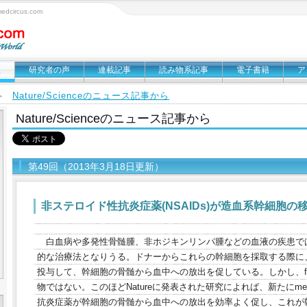
circus.com
報
研究者の声
連載記事
読み物系記事
電子書籍
ア
Nature/Scienceのニュース記事から
＞
Nature/Scienceのニュース記事から
第49回（2013年3月18日更新）
非ステロイド性抗炎症薬(NSAIDs)が造血系幹細胞の
白血病や多発性骨髄腫、非ホジキンリンパ腫などの血液の疾患で
的な治療法となりうる。ドナーからこれらの幹細胞を採取する際に、現在は
投与して、幹細胞の骨髄から血中への放出を促している。しかし、filg
物ではない。このほどNatureに発表された研究によれば、新たにmel
抗炎症薬が幹細胞の骨髄から血中への放出を効率よく促し、これが