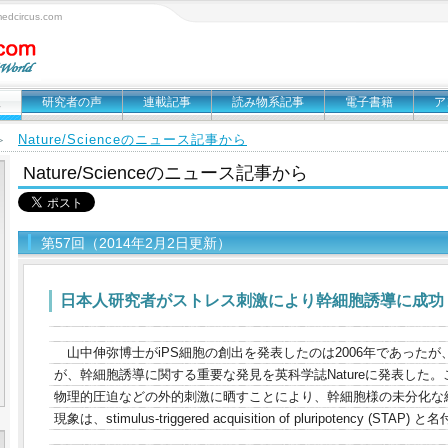
circus.com
報
研究者の声
連載記事
読み物系記事
電子書籍
ア
Nature/Scienceのニュース記事から
＞
Nature/Scienceのニュース記事から
第57回（2014年2月2日更新）
日本人研究者がストレス刺激により幹細胞誘導に成功
山中伸弥博士がiPS細胞の創出を発表したのは2006年であった
が、幹細胞誘導に関する重要な発見を英科学誌Natureに発表した
物理的圧迫などの外的刺激に晒すことにより、幹細胞様の未分化な
現象は、stimulus-triggered acquisition of pluripotency (STAP