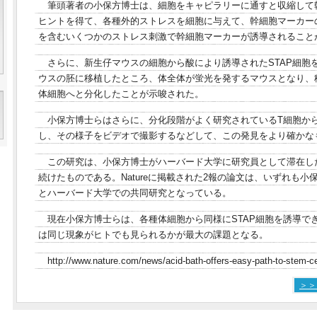
筆頭著者の小保方博士は、細胞をキャピラリーに通すと収縮して
ヒントを得て、各種外的ストレスを細胞に与えて、幹細胞マーカー
を含むいくつかのストレス刺激で幹細胞マーカーが誘導されること
さらに、新生仔マウスの細胞から酸により誘導されたSTAP細胞
ウスの胚に移植したところ、体全体が蛍光を発するマウスとなり、移
体細胞へと分化したことが示唆された。
小保方博士らはさらに、分化段階がよく研究されているT細胞から 
し、その様子をビデオで撮影するなどして、この発見をより確かな
この研究は、小保方博士がハーバード大学に研究員として滞在し
続けたものである。Natureに掲載された2報の論文は、いずれも
とハーバード大学での共同研究となっている。
現在小保方博士らは、各種体細胞から同様にSTAP細胞を誘導で
は同じ現象がヒトでも見られるかが最大の課題となる。
http://www.nature.com/news/acid-bath-offers-easy-path-to-stem-c
＞＞