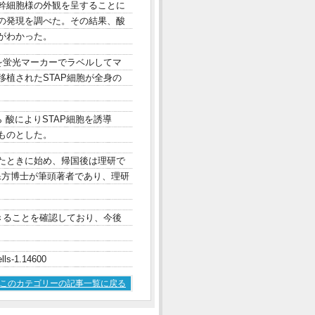
幹細胞様の外観を呈することに
の発現を調べた。その結果、酸
がわかった。
を蛍光マーカーでラベルしてマ
植されたSTAP細胞が全身の
酸によりSTAP細胞を誘導
ものとした。
たときに始め、帰国後は理研で
小保方博士が筆頭著者であり、理研
きることを確認しており、今後
ells-1.14600
このカテゴリーの記事一覧に戻る