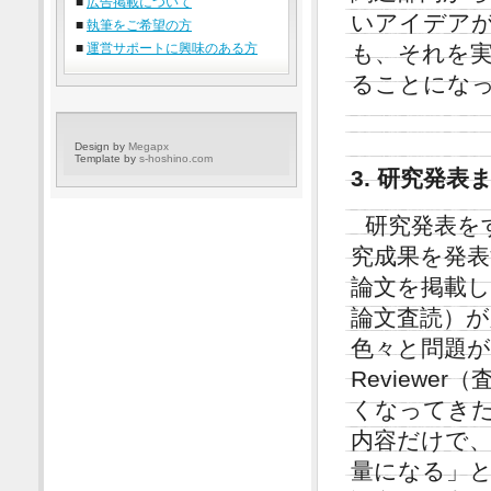
■
広告掲載について
いアイデア
■
執筆をご希望の方
も、それを
■
運営サポートに興味のある方
ることにな
Design by
Megapx
Template by
s-hoshino.com
3. 研究発
研究発表を
究成果を発
論文を掲載して
論文査読）が必
色々と問題
Review
くなってき
内容だけで、
量になる」