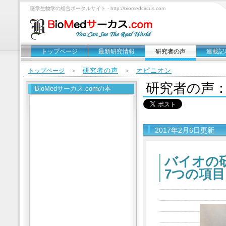
医学生物学の総合ポータルサイト - http://biomedcircus.com
トップページ
最新研究情報
研究者の声
連載記
研究者の声
オピニオン
トップページ
＞
＞
研究者の声
BioMedサーカス.comの本
2017年2月6日更新
バイオの
7つの項目