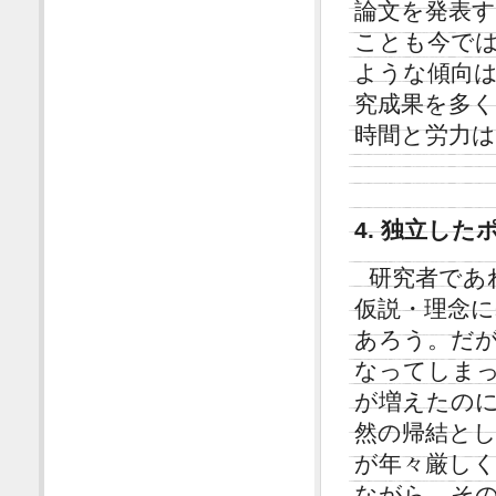
論文を発表す
ことも今で
ような傾向
究成果を多
時間と労力
4. 独立し
研究者であ
仮説・理念
あろう。だ
なってしまっ
が増えたの
然の帰結と
が年々厳し
ながら、そ