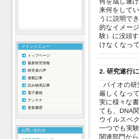
何を成し遂
来何をして
うに説明で
的なイメー
験）に没頭
けなくなっ
メインメニュー
トップページ
最新研究情報
2. 研究遂
研究者の声
連載記事
バイオの研
読み物系記事
厳しくなっ
電子書籍
アンテナ
実に様々な
更新履歴
ても、DNA
ウイルスベ
一つでも実
お問い合わせ
関連部門か