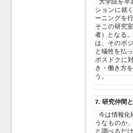
大学院を卒
ションに就
ーニングを
そこの研究
者）となる
は、そのポ
と犠牲を払
ポスドクに
き・働き方
う。
7. 研究仲
今は情報化
うなものか
と調べるだ