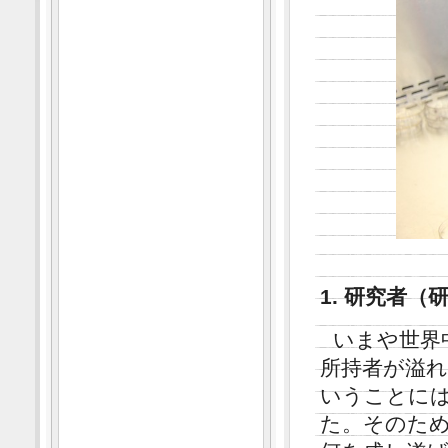
1. 研究者
いまや世界
所持者が溢
いうことに
た。そのた