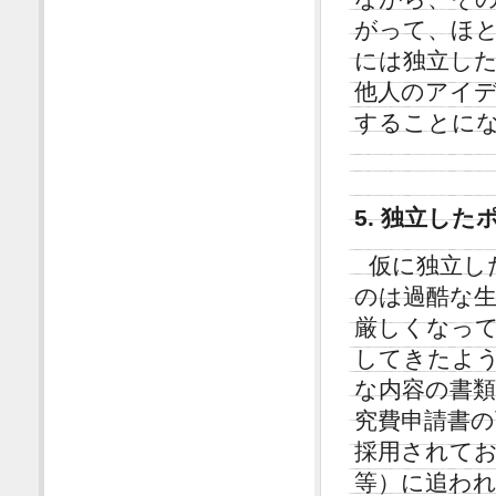
がって、ほ
には独立し
他人のアイ
することに
5. 独立し
仮に独立し
のは過酷な
厳しくなっ
してきたよ
な内容の書
究費申請書の可
採用されてお
等）に追わ