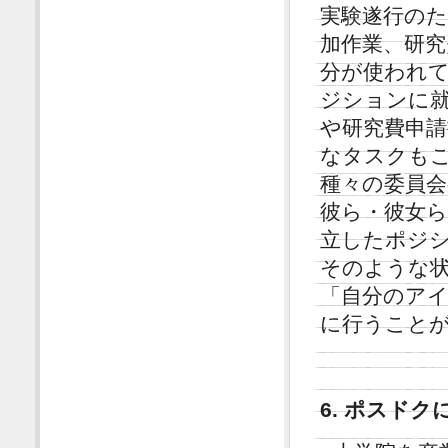
実験遂行の
加作業、研究
分が使われ
ジションに
や研究費申
なタスクも
種々の委員会
彼ら・彼女
立したポジ
そのような
「自分のア
に行うこと
6. ポスド