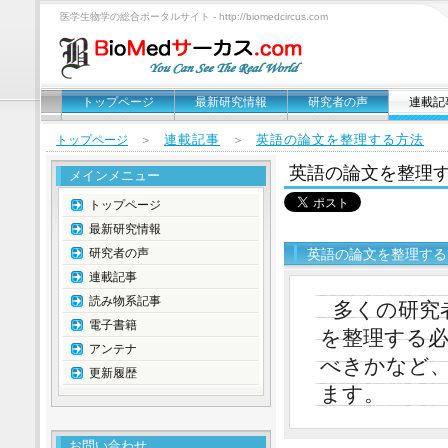
医学生物学の総合ポータルサイト - http://biomedcircus.com
トップページ
最新研究情報
研究者の声
連載記
連載記事
英語の論文を整理する方法
トップページ
＞
＞
英語の論文を整理
メインメニュー
トップページ
最新研究情報
研究者の声
英語の論文を整理する
連載記事
読み物系記事
多くの研究
電子書籍
を整理する
アンテナ
べきかなど
更新履歴
ます。
お問い合わせ