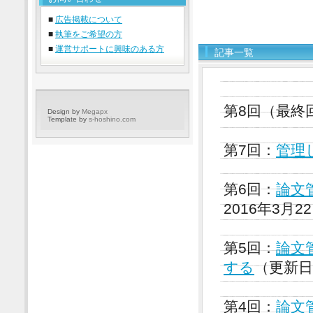
■
広告掲載について
■
執筆をご希望の方
■
運営サポートに興味のある方
記事一覧
第8回（最終
Design by
Megapx
Template by
s-hoshino.com
第7回：
管理
第6回：
論文
2016年3月2
第5回：
論文管
する
（更新日
第4回：
論文管