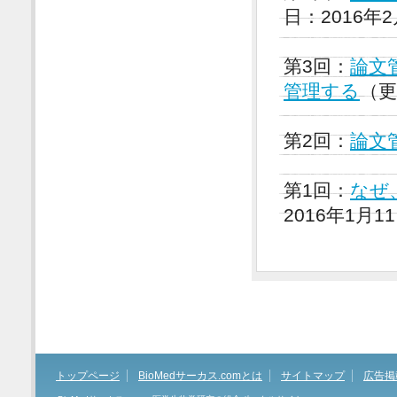
日：2016年
第3回：
論文
管理する
（更
第2回：
論文
第1回：
なぜ
2016年1月1
トップページ
BioMedサーカス.comとは
サイトマップ
広告掲